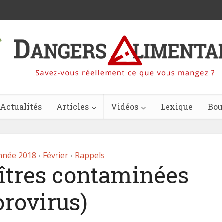
Actualités
Articles
Vidéos
Lexique
Bou
nnée 2018
Février
Rappels
•
•
îtres contaminées
orovirus)