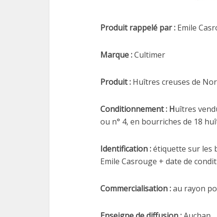
Produit rappelé par :
Emile Casro
Marque :
Cultimer
Produit :
Huîtres creuses de No
Conditionnement : H
uîtres vend
ou n° 4, en bourriches de 18 huî
Identification :
étiquette sur les 
Emile Casrouge + date de condi
Commercialisation :
au rayon po
Enseigne de diffusion :
Auchan