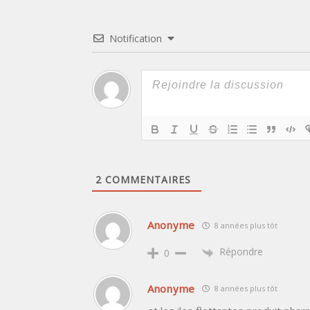
Notification
2
COMMENTAIRES
Anonyme
8 années plus tôt
Répondre
0
Anonyme
8 années plus tôt