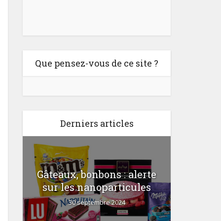
Que pensez-vous de ce site ?
Derniers articles
Gâteaux, bonbons : alerte
Comme
a
sur les nanoparticules
30 septembre 2024