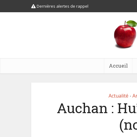
Dernières alertes de rappel
Accueil
Actualité
A
•
Auchan : Hu
(n