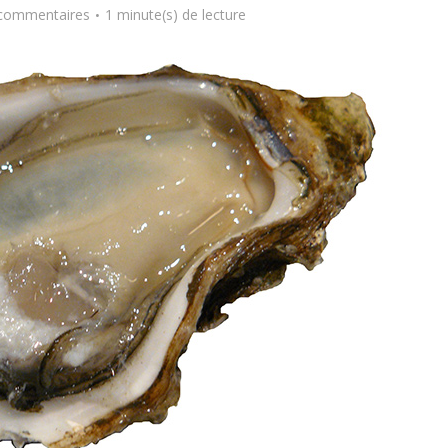
commentaires
1 minute(s) de lecture
Comment manger
astique, pas si
sainement pendant l
antastique !
pause déjeuner ?
2 octobre 2023
21 octobre 2020