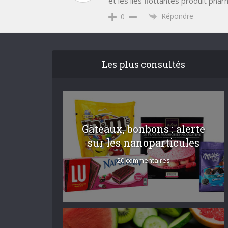
et les iles flottantes produit pha
Répondre
0
Les plus consultés
Gâteaux, bonbons : alerte
sur les nanoparticules
20 commentaires