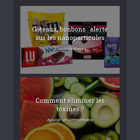
Gâteaux, bonbons : alerte
sur les nanoparticules
21 commentaires
Comment éliminer les
toxines ?
Ajouter un commentaire