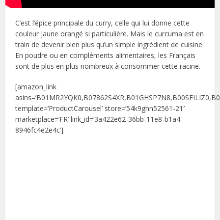
C’est l’épice principale du curry, celle qui lui donne cette
couleur jaune orangé si particulière. Mais le curcuma est en
train de devenir bien plus qu’un simple ingrédient de cuisine.
En poudre ou en compléments alimentaires, les Français
sont de plus en plus nombreux à consommer cette racine.
[amazon_link
asins=’B01MR2YQK0,B07862S4XR,B01GHSP7N8,B00SFILIZ0,B
template=’ProductCarousel’ store=’54k9ghn52561-21′
marketplace=’FR’ link_id=’3a422e62-36bb-11e8-b1a4-
8946fc4e2e4c’]