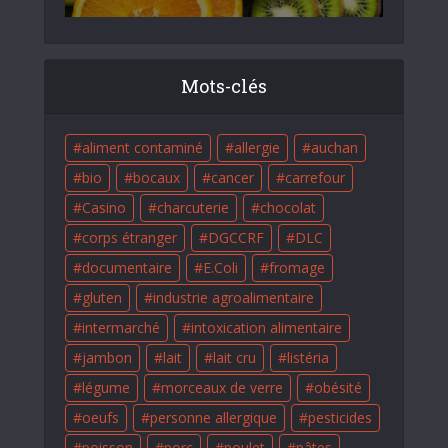
Mots-clés
aliment contaminé
allergie
auchan
bio
bocaux
cancer
carrefour
Casino
charcuterie
chocolat
corps étranger
DGCCRF
DLC
documentaire
E.Coli
fromage
gluten
industrie agroalimentaire
intermarché
intoxication alimentaire
jambon
lait
lait cru
listéria
légume
morceaux de verre
obésité
oeufs
personne allergique
pesticides
poisson
porc
poulet
pâtes