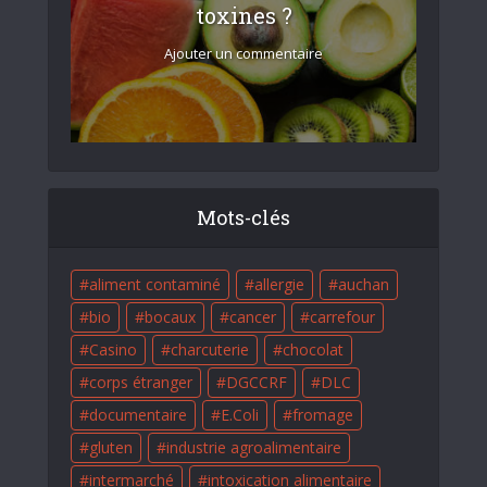
toxines ?
Ajouter un commentaire
Mots-clés
aliment contaminé
allergie
auchan
bio
bocaux
cancer
carrefour
Casino
charcuterie
chocolat
corps étranger
DGCCRF
DLC
documentaire
E.Coli
fromage
gluten
industrie agroalimentaire
intermarché
intoxication alimentaire