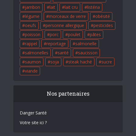
jambon
lait
lait cru
listéria
légume
morceaux de verre
obésité
oeufs
personne allergique
pesticides
poisson
porc
poulet
pâtes
rappel
reportage
salmonelle
salmonelles
santé
saucisson
saumon
soja
steak haché
sucre
viande
Nos partenaires
Danger Santé
Votre site ici ?