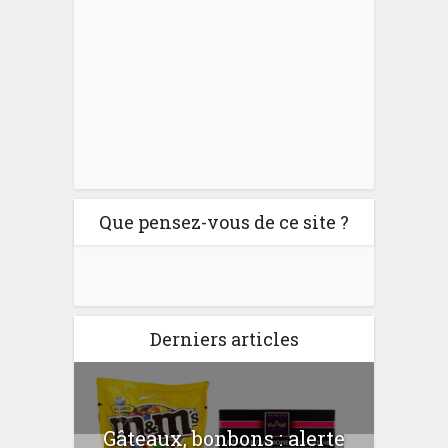
Que pensez-vous de ce site ?
Derniers articles
er
Gâteaux, bonbons : alerte
Com