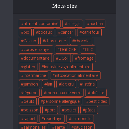
Mots-clés
aliment contaminé
allergie
auchan
bio
bocaux
cancer
carrefour
Casino
charcuterie
chocolat
corps étranger
DGCCRF
DLC
documentaire
E.Coli
fromage
gluten
industrie agroalimentaire
intermarché
intoxication alimentaire
jambon
lait
lait cru
listéria
légume
morceaux de verre
obésité
oeufs
personne allergique
pesticides
poisson
porc
poulet
pâtes
rappel
reportage
salmonelle
salmonelles
santé
saucisson