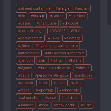
aliment contaminé
allergie
auchan
bio
bocaux
cancer
carrefour
Casino
charcuterie
chocolat
corps étranger
DGCCRF
DLC
documentaire
E.Coli
fromage
gluten
industrie agroalimentaire
intermarché
intoxication alimentaire
jambon
lait
lait cru
listéria
légume
morceaux de verre
obésité
oeufs
personne allergique
pesticides
poisson
porc
poulet
pâtes
rappel
reportage
salmonelle
salmonelles
santé
saucisson
saumon
soja
steak haché
sucre