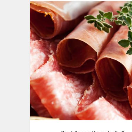
Le pl
f