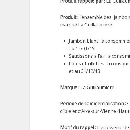
Produit rappelé par :
La Guillau
Produit :
l’ensemble des jambons, 
marque La Guillaumière
Jambon blanc : à consommer 
au 13/01/19
Saucissons à l’ail : à conso
Pâtés et rillettes : à conso
et au 31/12/18
Marque :
La Guillaumière
Période de commercialisation :
s
d’Isle et d’Aixe-sur-Vienne (Hau
Motif du rappel :
Découverte de 