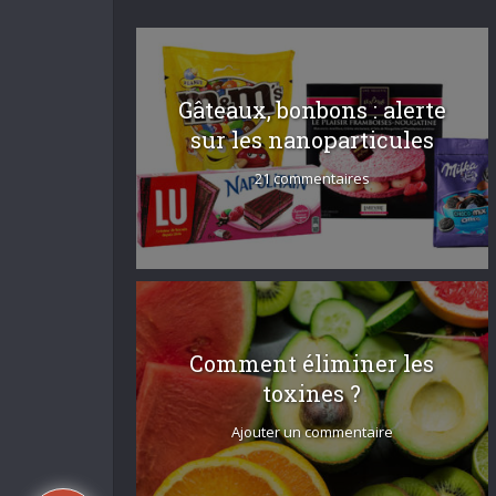
Gâteaux, bonbons : alerte
sur les nanoparticules
21 commentaires
Comment éliminer les
toxines ?
Ajouter un commentaire