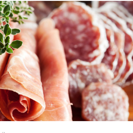
Comment manger
astique, pas si
sainement pendant l
antastique !
pause déjeuner ?