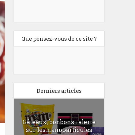
Que pensez-vous de ce site ?
Derniers articles
Gâteaux, bonbons : alerte
Comme
a
sur les nanoparticules