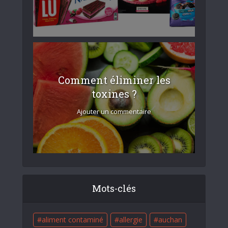
Comment éliminer les
toxines ?
Ajouter un commentaire
Mots-clés
aliment contaminé
allergie
auchan