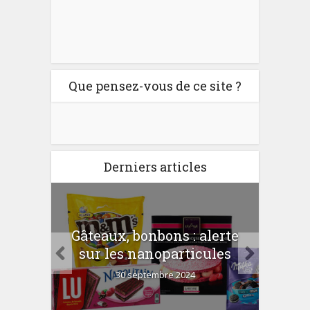
Que pensez-vous de ce site ?
Derniers articles
er
Gâteaux, bonbons : alerte
Com
 la
sur les nanoparticules
?
30 septembre 2024