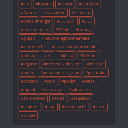
bio
bocaux
cancer
carrefour
Casino
charcuterie
chocolat
corps étranger
DGCCRF
DLC
documentaire
E.Coli
fromage
gluten
industrie agroalimentaire
intermarché
intoxication alimentaire
jambon
lait
lait cru
listéria
légume
morceaux de verre
obésité
oeufs
personne allergique
pesticides
poisson
porc
poulet
pâtes
rappel
reportage
salmonelle
salmonelles
santé
saucisson
saumon
soja
steak haché
sucre
viande