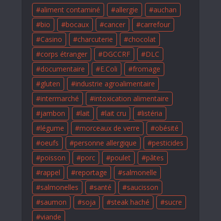
aliment contaminé
allergie
auchan
bio
bocaux
cancer
carrefour
Casino
charcuterie
chocolat
corps étranger
DGCCRF
DLC
documentaire
E.Coli
fromage
gluten
industrie agroalimentaire
intermarché
intoxication alimentaire
jambon
lait
lait cru
listéria
légume
morceaux de verre
obésité
oeufs
personne allergique
pesticides
poisson
porc
poulet
pâtes
rappel
reportage
salmonelle
salmonelles
santé
saucisson
saumon
soja
steak haché
sucre
viande