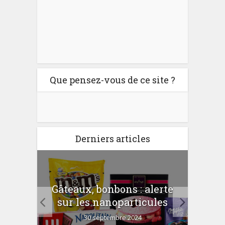
Que pensez-vous de ce site ?
Derniers articles
er
Gâteaux, bonbons : alerte
Com
 la
sur les nanoparticules
?
30 septembre 2024