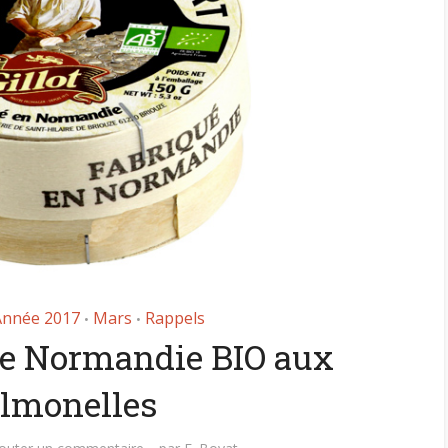
Année 2017
Mars
Rappels
•
•
e Normandie BIO aux
Comment manger
lmonelles
astique, pas si
sainement pendant l
antastique !
pause déjeuner ?