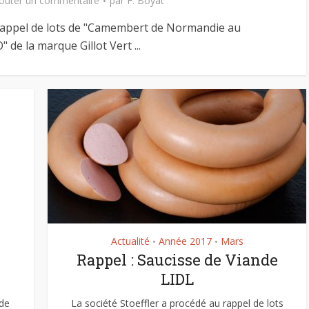
outer un commentaire
par
F. Boyat
2 octobre 2023
21 octobre 2020
u rappel de lots de "Camembert de Normandie au
" de la marque Gillot Vert ...
Actualité
Année 2017
Mars
•
•
Rappel : Saucisse de Viande
LIDL
 de
La société Stoeffler a procédé au rappel de lots