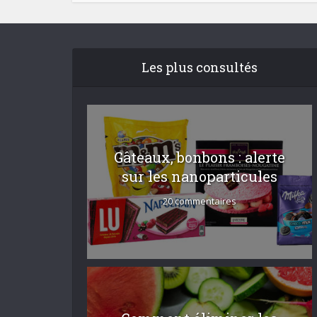
Les plus consultés
Gâteaux, bonbons : alerte
sur les nanoparticules
20 commentaires