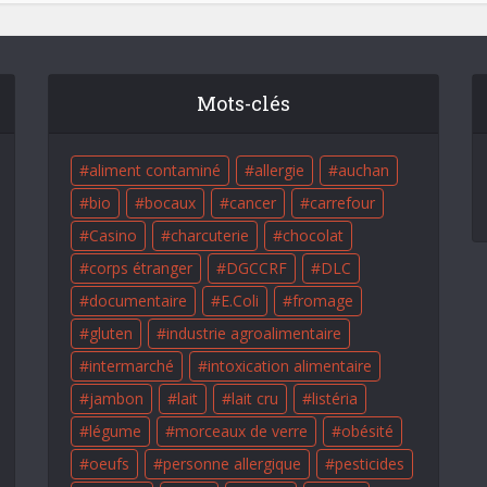
Mots-clés
aliment contaminé
allergie
auchan
bio
bocaux
cancer
carrefour
Casino
charcuterie
chocolat
corps étranger
DGCCRF
DLC
documentaire
E.Coli
fromage
gluten
industrie agroalimentaire
intermarché
intoxication alimentaire
jambon
lait
lait cru
listéria
légume
morceaux de verre
obésité
oeufs
personne allergique
pesticides