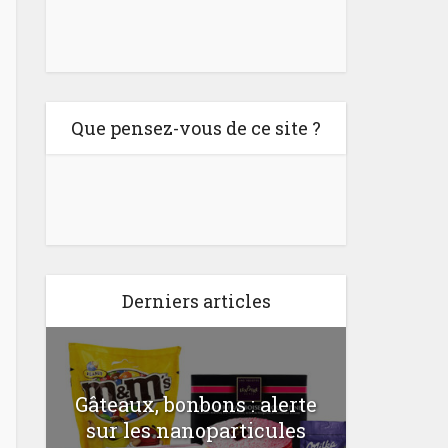
Que pensez-vous de ce site ?
Derniers articles
Gâteaux, bonbons : alerte
Comme
a
sur les nanoparticules