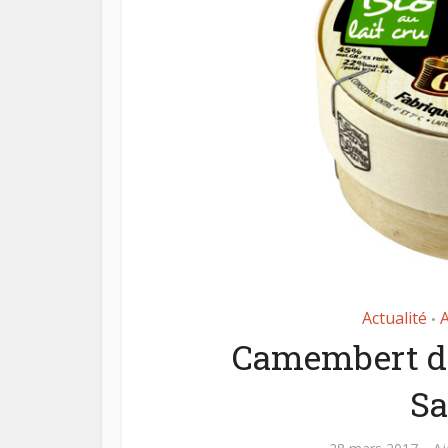
Actualité
•
Camembert d
Sa
Le pl
f