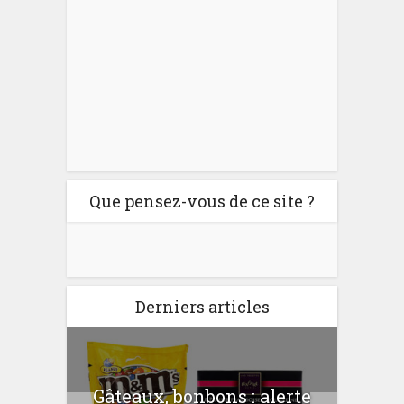
Que pensez-vous de ce site ?
Derniers articles
er
Gâteaux, bonbons : alerte
Com