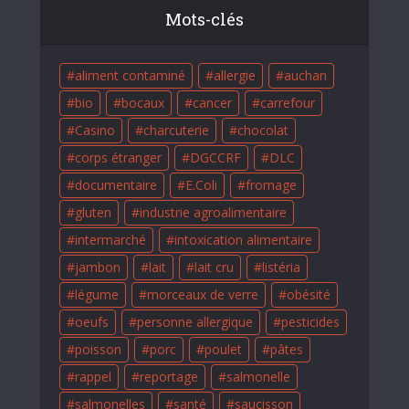
Mots-clés
aliment contaminé
allergie
auchan
bio
bocaux
cancer
carrefour
Casino
charcuterie
chocolat
corps étranger
DGCCRF
DLC
documentaire
E.Coli
fromage
gluten
industrie agroalimentaire
intermarché
intoxication alimentaire
jambon
lait
lait cru
listéria
légume
morceaux de verre
obésité
oeufs
personne allergique
pesticides
poisson
porc
poulet
pâtes
rappel
reportage
salmonelle
salmonelles
santé
saucisson