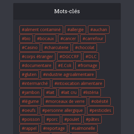
Mots-clés
aliment contaminé
allergie
auchan
bio
bocaux
cancer
carrefour
Casino
charcuterie
chocolat
corps étranger
DGCCRF
DLC
documentaire
E.Coli
fromage
gluten
industrie agroalimentaire
intermarché
intoxication alimentaire
jambon
lait
lait cru
listéria
légume
morceaux de verre
obésité
oeufs
personne allergique
pesticides
poisson
porc
poulet
pâtes
rappel
reportage
salmonelle