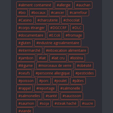
aliment contaminé
allergie
auchan
bio
bocaux
cancer
carrefour
Casino
charcuterie
chocolat
corps étranger
DGCCRF
DLC
documentaire
E.Coli
fromage
gluten
industrie agroalimentaire
intermarché
intoxication alimentaire
jambon
lait
lait cru
listéria
légume
morceaux de verre
obésité
oeufs
personne allergique
pesticides
poisson
porc
poulet
pâtes
rappel
reportage
salmonelle
salmonelles
santé
saucisson
saumon
soja
steak haché
sucre
viande