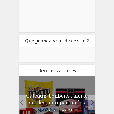
Que pensez-vous de ce site ?
Derniers articles
er
Gâteaux, bonbons : alerte
Com
 la
sur les nanoparticules
?
30 septembre 2024