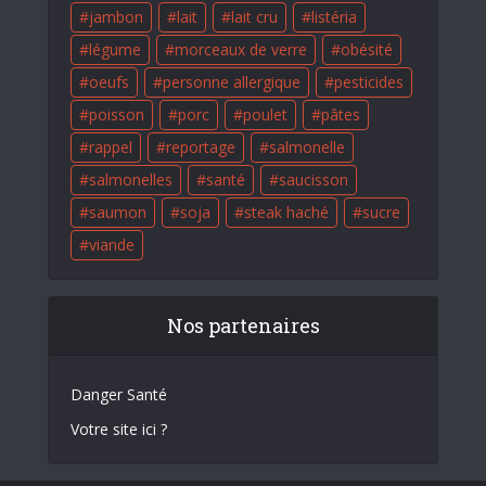
jambon
lait
lait cru
listéria
légume
morceaux de verre
obésité
oeufs
personne allergique
pesticides
poisson
porc
poulet
pâtes
rappel
reportage
salmonelle
salmonelles
santé
saucisson
saumon
soja
steak haché
sucre
viande
Nos partenaires
Danger Santé
Votre site ici ?