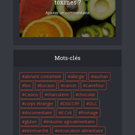
toxines ?
Ajouter un commentaire
Mots-clés
aliment contaminé
allergie
auchan
bio
bocaux
cancer
carrefour
Casino
charcuterie
chocolat
corps étranger
DGCCRF
DLC
documentaire
E.Coli
fromage
gluten
industrie agroalimentaire
intermarché
intoxication alimentaire