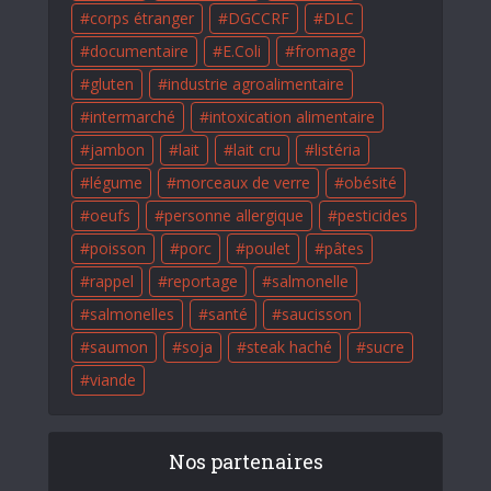
corps étranger
DGCCRF
DLC
documentaire
E.Coli
fromage
gluten
industrie agroalimentaire
intermarché
intoxication alimentaire
jambon
lait
lait cru
listéria
légume
morceaux de verre
obésité
oeufs
personne allergique
pesticides
poisson
porc
poulet
pâtes
rappel
reportage
salmonelle
salmonelles
santé
saucisson
saumon
soja
steak haché
sucre
viande
Nos partenaires