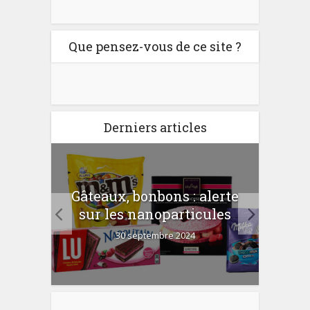
Que pensez-vous de ce site ?
Derniers articles
er
Gâteaux, bonbons : alerte
Com
 la
sur les nanoparticules
?
30 septembre 2024