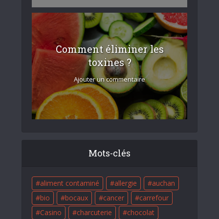
Comment éliminer les
toxines ?
Ajouter un commentaire
Mots-clés
aliment contaminé
allergie
auchan
bio
bocaux
cancer
carrefour
Casino
charcuterie
chocolat