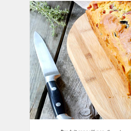
Le pl
f