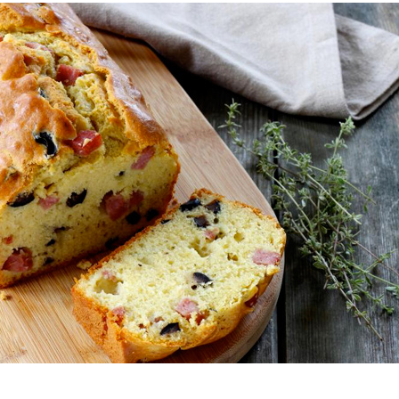
Comment manger
astique, pas si
sainement pendant l
antastique !
pause déjeuner ?