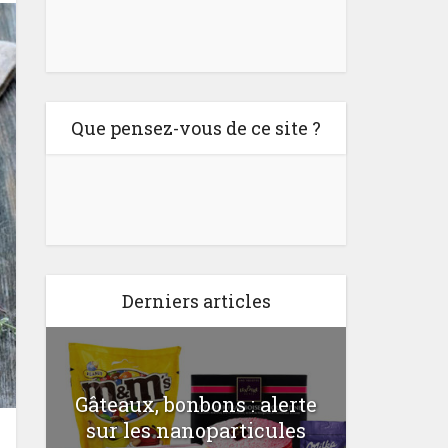
Que pensez-vous de ce site ?
Derniers articles
Gâteaux, bonbons : alerte
Comme
a
sur les nanoparticules