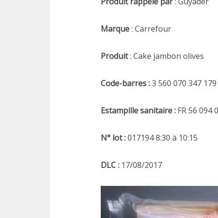
Produit rappelé par
: Guyader
Marque
: Carrefour
Produit
: Cake jambon olives
Code-barres
:
3 560 070 347 179
Estampille sanitaire
:
FR 56 094 
N° lot :
017194 8:30 à 10:15
DLC :
17/08/2017