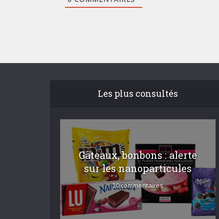
Les plus consultés
Gâteaux, bonbons : alerte
sur les nanoparticules
20 commentaires