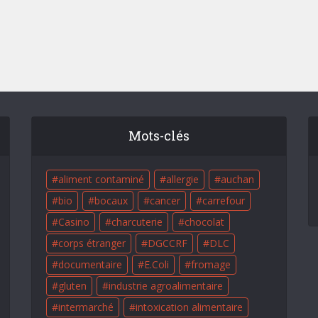
Mots-clés
aliment contaminé
allergie
auchan
bio
bocaux
cancer
carrefour
Casino
charcuterie
chocolat
corps étranger
DGCCRF
DLC
documentaire
E.Coli
fromage
gluten
industrie agroalimentaire
intermarché
intoxication alimentaire