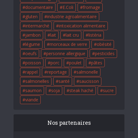
documentaire
E.Coli
fromage
gluten
industrie agroalimentaire
intermarché
intoxication alimentaire
jambon
lait
lait cru
listéria
légume
morceaux de verre
obésité
oeufs
personne allergique
pesticides
poisson
porc
poulet
pâtes
rappel
reportage
salmonelle
salmonelles
santé
saucisson
saumon
soja
steak haché
sucre
viande
Nos partenaires