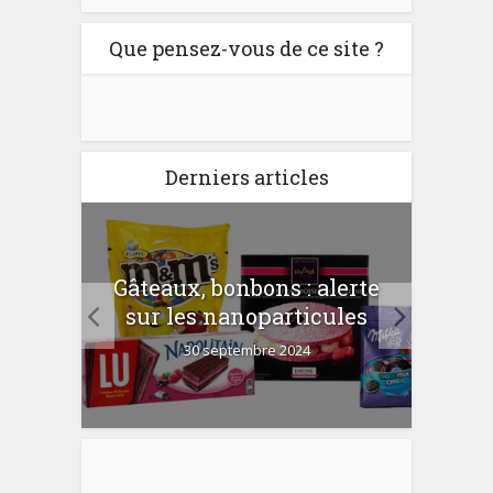
Que pensez-vous de ce site ?
Derniers articles
er
Gâteaux, bonbons : alerte
Com
 la
sur les nanoparticules
?
30 septembre 2024