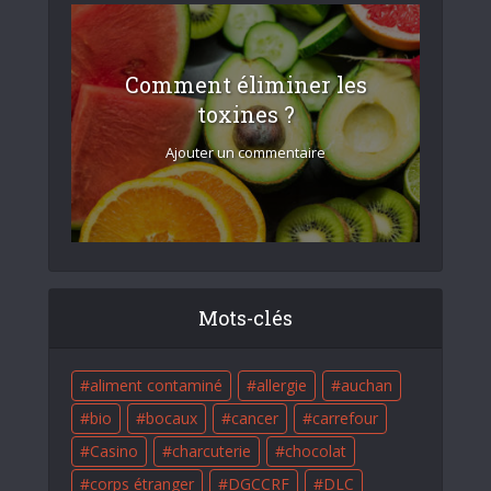
Comment éliminer les
toxines ?
Ajouter un commentaire
Mots-clés
aliment contaminé
allergie
auchan
bio
bocaux
cancer
carrefour
Casino
charcuterie
chocolat
corps étranger
DGCCRF
DLC