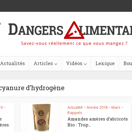
Actualités
Articles
Vidéos
Lexique
Bou
 cyanure d’hydrogène
il
Actualité
Année 2018
Mars
•
•
•
•
Rappels
e
Amandes amères d’abricots
ères
Bio : Trop...