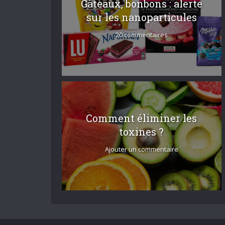
Gâteaux, bonbons : alerte
sur les nanoparticules
20 commentaires
Comment éliminer les
toxines ?
Ajouter un commentaire