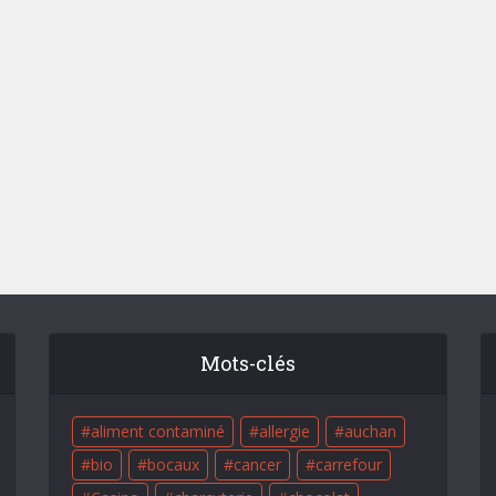
Mots-clés
aliment contaminé
allergie
auchan
bio
bocaux
cancer
carrefour