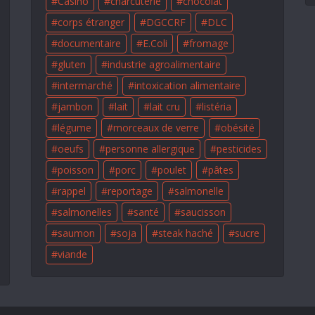
Casino
charcuterie
chocolat
corps étranger
DGCCRF
DLC
documentaire
E.Coli
fromage
gluten
industrie agroalimentaire
intermarché
intoxication alimentaire
jambon
lait
lait cru
listéria
légume
morceaux de verre
obésité
oeufs
personne allergique
pesticides
poisson
porc
poulet
pâtes
rappel
reportage
salmonelle
salmonelles
santé
saucisson
saumon
soja
steak haché
sucre
viande