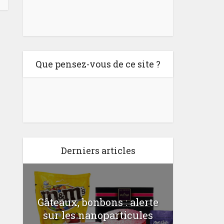
Que pensez-vous de ce site ?
Derniers articles
Gâteaux, bonbons : alerte
Comme
a
sur les nanoparticules