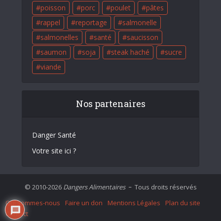
poisson
porc
poulet
pâtes
rappel
reportage
salmonelle
salmonelles
santé
saucisson
saumon
soja
steak haché
sucre
viande
Nos partenaires
Danger Santé
Votre site ici ?
© 2010-2026
Dangers Alimentaires
Tous droits réservés
–
Qui sommes-nous
Faire un don
Mentions Légales
Plan du site
Contact