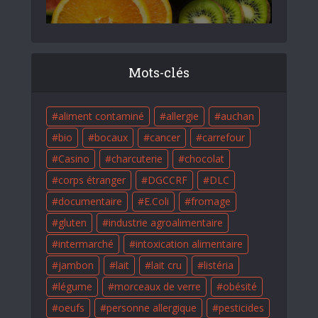
Mots-clés
aliment contaminé
allergie
auchan
bio
bocaux
cancer
carrefour
Casino
charcuterie
chocolat
corps étranger
DGCCRF
DLC
documentaire
E.Coli
fromage
gluten
industrie agroalimentaire
intermarché
intoxication alimentaire
jambon
lait
lait cru
listéria
légume
morceaux de verre
obésité
oeufs
personne allergique
pesticides