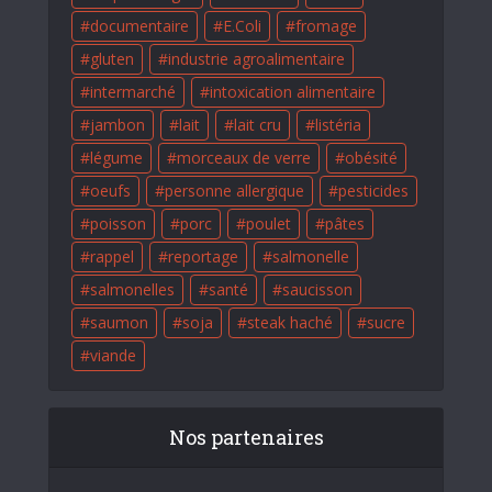
documentaire
E.Coli
fromage
gluten
industrie agroalimentaire
intermarché
intoxication alimentaire
jambon
lait
lait cru
listéria
légume
morceaux de verre
obésité
oeufs
personne allergique
pesticides
poisson
porc
poulet
pâtes
rappel
reportage
salmonelle
salmonelles
santé
saucisson
saumon
soja
steak haché
sucre
viande
Nos partenaires