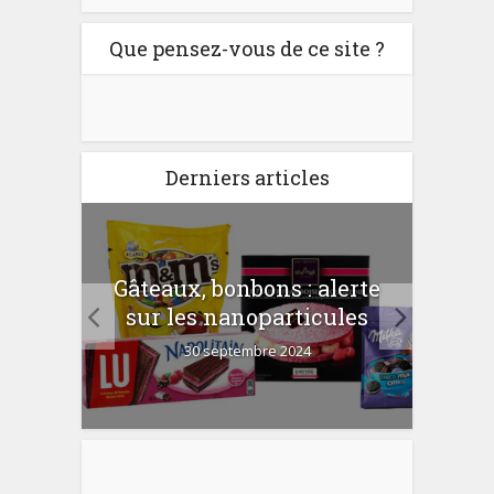
Que pensez-vous de ce site ?
Derniers articles
er
Gâteaux, bonbons : alerte
Com
 la
sur les nanoparticules
?
30 septembre 2024