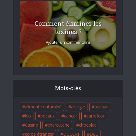
Comment éliminer les
toxines ?
Ajouter un commentaire
Mots-clés
aliment contaminé
allergie
auchan
bio
bocaux
cancer
carrefour
Casino
charcuterie
chocolat
corps étranger
DGCCRF
DLC