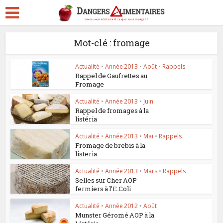
Mot-clé : fromage
Actualité
•
Année 2013
•
Août
•
Rappels
Rappel de Gaufrettes au
Fromage
Actualité
•
Année 2013
•
Juin
Rappel de fromages à la
listéria
Actualité
•
Année 2013
•
Mai
•
Rappels
Fromage de brebis à la
listeria
Actualité
•
Année 2013
•
Mars
•
Rappels
Selles sur Cher AOP
fermiers à l’E.Coli
Actualité
•
Année 2012
•
Août
Munster Géromé AOP à la