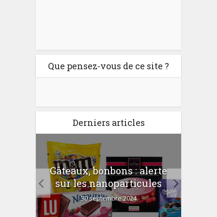
Que pensez-vous de ce site ?
Derniers articles
er
Gâteaux, bonbons : alerte
Com
 la
sur les nanoparticules
?
30 septembre 2024