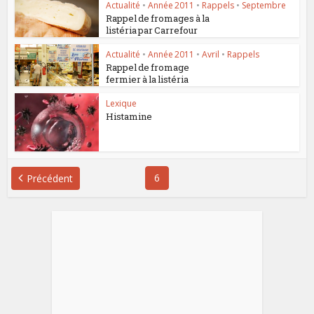
Actualité
•
Année 2011
•
Rappels
•
Septembre
Rappel de fromages à la
listéria par Carrefour
Actualité
•
Année 2011
•
Avril
•
Rappels
Rappel de fromage
fermier à la listéria
Lexique
Histamine
6
Précédent