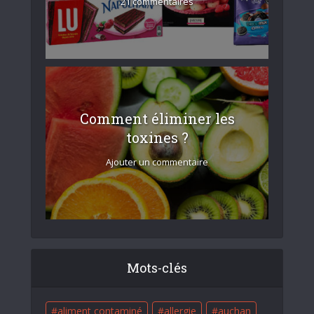
21 commentaires
Comment éliminer les
toxines ?
Ajouter un commentaire
Mots-clés
aliment contaminé
allergie
auchan