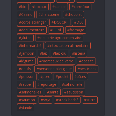
bio
bocaux
cancer
carrefour
Casino
charcuterie
chocolat
corps étranger
DGCCRF
DLC
documentaire
E.Coli
fromage
gluten
industrie agroalimentaire
intermarché
intoxication alimentaire
jambon
lait
lait cru
listéria
légume
morceaux de verre
obésité
oeufs
personne allergique
pesticides
poisson
porc
poulet
pâtes
rappel
reportage
salmonelle
salmonelles
santé
saucisson
saumon
soja
steak haché
sucre
viande