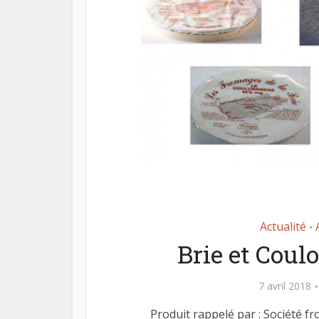
Actualité
•
Brie et Coul
Le pl
7 avril 2018
f
Produit rappelé par : Société f