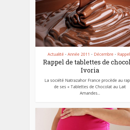
Actualité
Année 2011
Décembre
Rappel
•
•
•
Rappel de tablettes de choco
Ivoria
La société Natrazahor France procède au rap
de ses « Tablettes de Chocolat au Lait
Amandes...