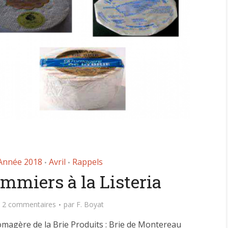
Année 2018
Avril
Rappels
•
•
ommiers à la Listeria
Comment manger
astique, pas si
2 commentaires
par
F. Boyat
sainement pendant l
antastique !
pause déjeuner ?
romagère de la Brie Produits : Brie de Montereau