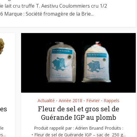
2 octobre 2023
ie lait cru truffe T. Aestivu Coulommiers cru 1/2
21 octobre 2020
x 6 Marque : Société fromagère de la Brie...
Actualité
Année 2018
Février
Rappels
•
•
•
es
Fleur de sel et gros sel de
Guérande IGP au plomb
le
Produit rappelé par : Adrien Bruand Produits :
s...
• Fleur de sel de Guérande IGP – sac de 250 g...