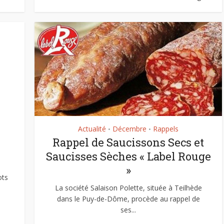
Actualité
Décembre
Rappels
•
•
Rappel de Saucissons Secs et
Saucisses Sèches « Label Rouge
»
ots
La société Salaison Polette, située à Teilhède
e
dans le Puy-de-Dôme, procède au rappel de
ses...