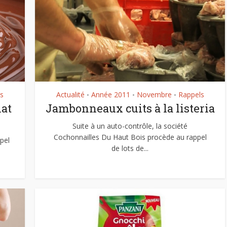
s
Actualité
Année 2011
Novembre
Rappels
•
•
•
lat
Jambonneaux cuits à la listeria
Suite à un auto-contrôle, la société
Cochonnailles Du Haut Bois procède au rappel
pel
de lots de...