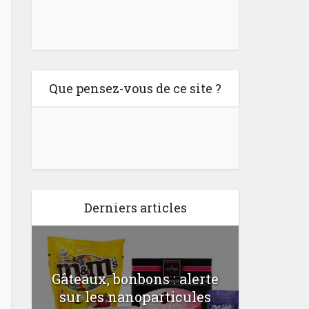
Que pensez-vous de ce site ?
Derniers articles
Gâteaux, bonbons : alerte
Comme
a
sur les nanoparticules