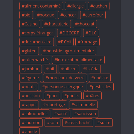
aliment contaminé
allergie
auchan
bio
bocaux
cancer
carrefour
Casino
charcuterie
chocolat
corps étranger
DGCCRF
DLC
documentaire
E.Coli
fromage
gluten
industrie agroalimentaire
intermarché
intoxication alimentaire
jambon
lait
lait cru
listéria
légume
morceaux de verre
obésité
oeufs
personne allergique
pesticides
poisson
porc
poulet
pâtes
rappel
reportage
salmonelle
salmonelles
santé
saucisson
saumon
soja
steak haché
sucre
viande