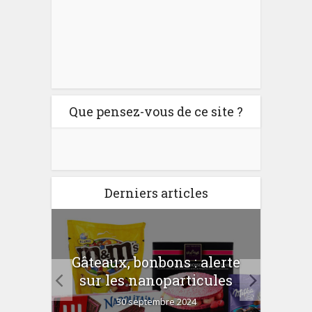
Que pensez-vous de ce site ?
Derniers articles
er
Gâteaux, bonbons : alerte
Com
 la
sur les nanoparticules
?
30 septembre 2024