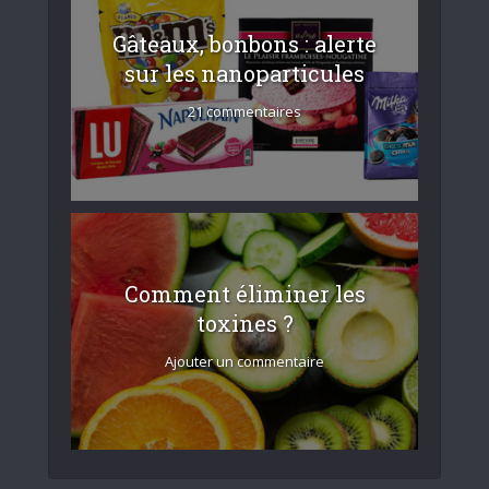
Gâteaux, bonbons : alerte
sur les nanoparticules
21 commentaires
Comment éliminer les
toxines ?
Ajouter un commentaire