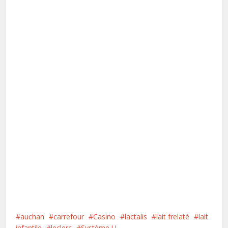
auchan
carrefour
Casino
lactalis
lait frelaté
lait
infantile
leclerc
Système U