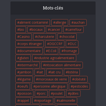
Mots-clés
aliment contaminé
allergie
auchan
bio
bocaux
cancer
carrefour
Casino
charcuterie
chocolat
corps étranger
DGCCRF
DLC
documentaire
E.Coli
fromage
gluten
industrie agroalimentaire
intermarché
intoxication alimentaire
jambon
lait
lait cru
listéria
légume
morceaux de verre
obésité
oeufs
personne allergique
pesticides
poisson
porc
poulet
pâtes
rappel
reportage
salmonelle