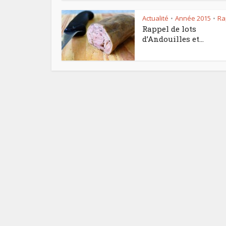
Actualité
Année 2015
Ra
•
•
Rappel de lots
d’Andouilles et...
Le pl
f