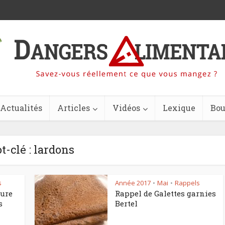
Actualités
Articles
Vidéos
Lexique
Bou
t-clé : lardons
s
Année 2017
Mai
Rappels
•
•
ture
Rappel de Galettes garnies
s
Bertel