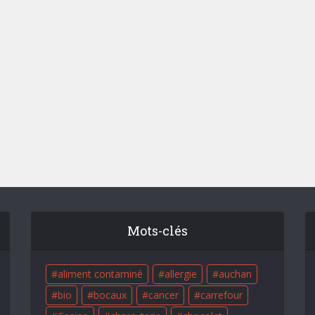
Mots-clés
aliment contaminé
allergie
auchan
bio
bocaux
cancer
carrefour