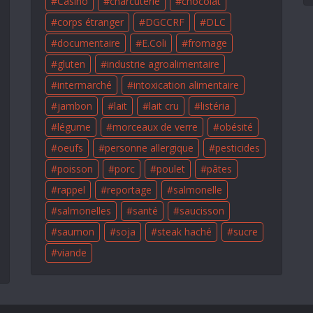
Casino
charcuterie
chocolat
corps étranger
DGCCRF
DLC
documentaire
E.Coli
fromage
gluten
industrie agroalimentaire
intermarché
intoxication alimentaire
jambon
lait
lait cru
listéria
légume
morceaux de verre
obésité
oeufs
personne allergique
pesticides
poisson
porc
poulet
pâtes
rappel
reportage
salmonelle
salmonelles
santé
saucisson
saumon
soja
steak haché
sucre
viande