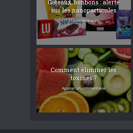
Gâteaux, bonbons : alerte
sur les nanoparticules
21 commentaires
Comment éliminer les
toxines ?
Ajouter un commentaire