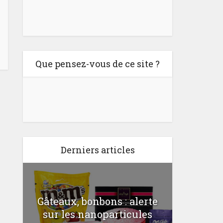
Que pensez-vous de ce site ?
Derniers articles
Gâteaux, bonbons : alerte
Comme
a
sur les nanoparticules