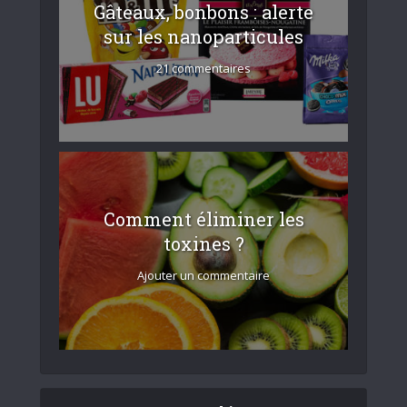
Gâteaux, bonbons : alerte
sur les nanoparticules
21 commentaires
Comment éliminer les
toxines ?
Ajouter un commentaire