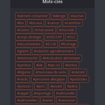
Mots-clés
aliment contaminé
allergie
auchan
bio
bocaux
cancer
carrefour
Casino
charcuterie
chocolat
corps étranger
DGCCRF
DLC
documentaire
E.Coli
fromage
gluten
industrie agroalimentaire
intermarché
intoxication alimentaire
jambon
lait
lait cru
listéria
légume
morceaux de verre
obésité
oeufs
personne allergique
pesticides
poisson
porc
poulet
pâtes
rappel
reportage
salmonelle
salmonelles
santé
saucisson