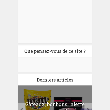
Que pensez-vous de ce site ?
Derniers articles
er
Gâteaux, bonbons : alerte
Com
 la