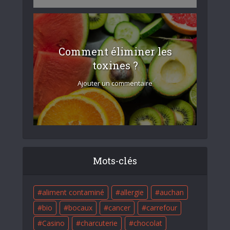
Comment éliminer les
toxines ?
Ajouter un commentaire
Mots-clés
aliment contaminé
allergie
auchan
bio
bocaux
cancer
carrefour
Casino
charcuterie
chocolat