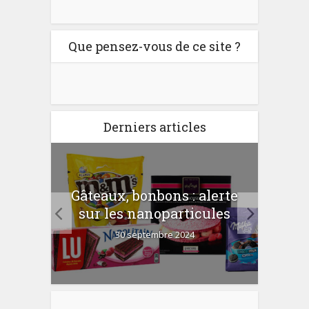
Que pensez-vous de ce site ?
Derniers articles
c’est
Gâteaux, bonbons : alerte
Com
e ?
sur les nanoparticules
30 septembre 2024