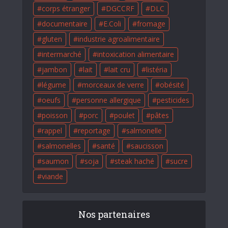
corps étranger
DGCCRF
DLC
documentaire
E.Coli
fromage
gluten
industrie agroalimentaire
intermarché
intoxication alimentaire
jambon
lait
lait cru
listéria
légume
morceaux de verre
obésité
oeufs
personne allergique
pesticides
poisson
porc
poulet
pâtes
rappel
reportage
salmonelle
salmonelles
santé
saucisson
saumon
soja
steak haché
sucre
viande
Nos partenaires