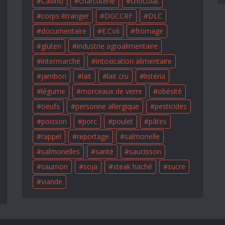
Casino
charcuterie
chocolat
corps étranger
DGCCRF
DLC
documentaire
E.Coli
fromage
gluten
industrie agroalimentaire
intermarché
intoxication alimentaire
jambon
lait
lait cru
listéria
légume
morceaux de verre
obésité
oeufs
personne allergique
pesticides
poisson
porc
poulet
pâtes
rappel
reportage
salmonelle
salmonelles
santé
saucisson
saumon
soja
steak haché
sucre
viande