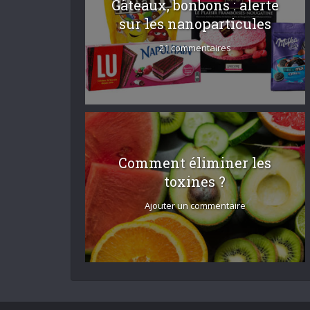
Gâteaux, bonbons : alerte
sur les nanoparticules
21 commentaires
Comment éliminer les
toxines ?
Ajouter un commentaire