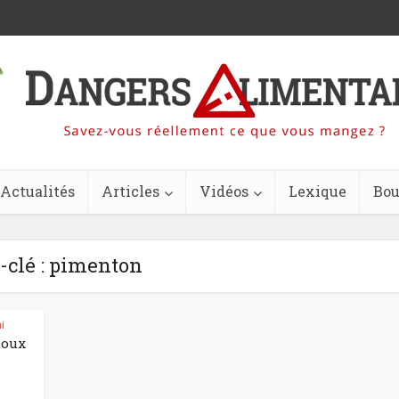
Actualités
Articles
Vidéos
Lexique
Bou
-clé : pimenton
i
Doux