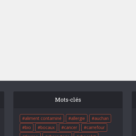
Mots-clés
aliment contaminé
allergie
auchan
bio
bocaux
cancer
carrefour