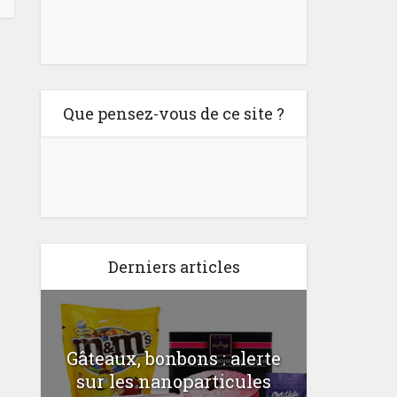
Que pensez-vous de ce site ?
Derniers articles
Gâteaux, bonbons : alerte
Comme
a
sur les nanoparticules