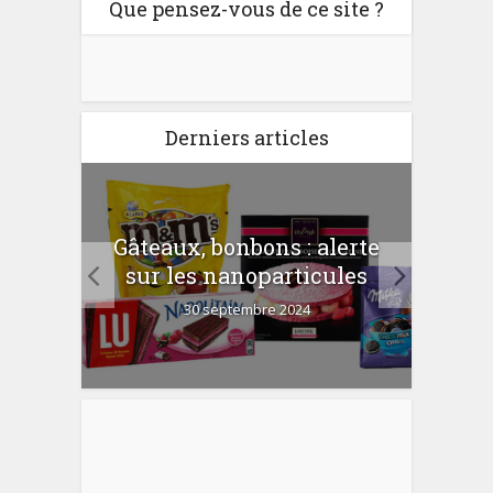
Que pensez-vous de ce site ?
Derniers articles
er
Gâteaux, bonbons : alerte
Com
 la
sur les nanoparticules
?
30 septembre 2024