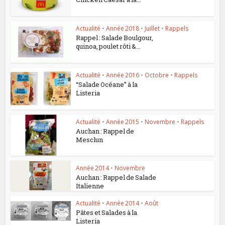
Actualité
•
Année 2018
•
Juillet
•
Rappels
Rappel : Salade Boulgour,
quinoa, poulet rôti &...
Actualité
•
Année 2016
•
Octobre
•
Rappels
“Salade Océane” à la
Listeria
Actualité
•
Année 2015
•
Novembre
•
Rappels
Auchan : Rappel de
Mesclun
Année 2014
•
Novembre
Auchan : Rappel de Salade
Italienne
Actualité
•
Année 2014
•
Août
Pâtes et Salades à la
Listeria