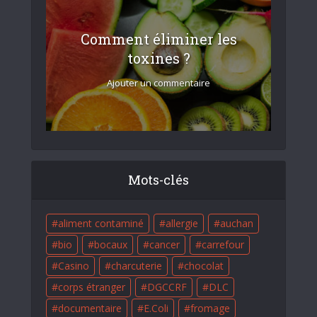
Comment éliminer les
toxines ?
Ajouter un commentaire
Mots-clés
aliment contaminé
allergie
auchan
bio
bocaux
cancer
carrefour
Casino
charcuterie
chocolat
corps étranger
DGCCRF
DLC
documentaire
E.Coli
fromage