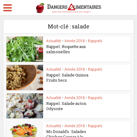
Mot-clé : salade
Actualité
•
Année 2018
•
Rappels
Rappel : Roquette aux
salmonelles
Actualité
•
Année 2018
•
Rappels
Rappel : Salade Quinoa
Fruits Secs
Actualité
•
Année 2018
•
Rappels
Rappel : Salade au ton
Odyssée
Actualité
•
Année 2018
•
Rappels
Mc Donald’s : Salades
Chicken Caesar à la...