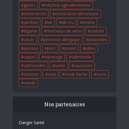
gluten
industrie agroalimentaire
intermarché
intoxication alimentaire
jambon
lait
lait cru
listéria
légume
morceaux de verre
obésité
oeufs
personne allergique
pesticides
poisson
porc
poulet
pâtes
rappel
reportage
salmonelle
salmonelles
santé
saucisson
saumon
soja
steak haché
sucre
viande
Nos partenaires
Danger Santé