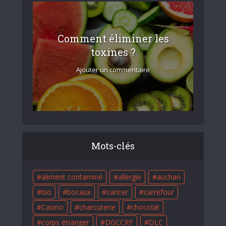
Comment éliminer les
toxines ?
Ajouter un commentaire
Mots-clés
aliment contaminé
allergie
auchan
bio
bocaux
cancer
carrefour
Casino
charcuterie
chocolat
corps étranger
DGCCRF
DLC