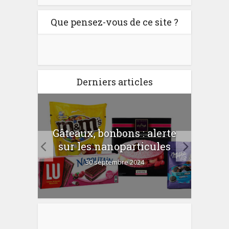
Que pensez-vous de ce site ?
Derniers articles
er
Gâteaux, bonbons : alerte
Com
 la
sur les nanoparticules
?
30 septembre 2024