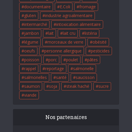
documentaire
E.Coli
fromage
gluten
industrie agroalimentaire
intermarché
intoxication alimentaire
jambon
lait
lait cru
listéria
légume
morceaux de verre
obésité
oeufs
personne allergique
pesticides
poisson
porc
poulet
pâtes
rappel
reportage
salmonelle
salmonelles
santé
saucisson
saumon
soja
steak haché
sucre
viande
Nos partenaires