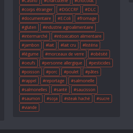
Casino
charcuterie
chocolat
corps étranger
DGCCRF
DLC
documentaire
E.Coli
fromage
gluten
industrie agroalimentaire
intermarché
intoxication alimentaire
jambon
lait
lait cru
listéria
légume
morceaux de verre
obésité
oeufs
personne allergique
pesticides
poisson
porc
poulet
pâtes
rappel
reportage
salmonelle
salmonelles
santé
saucisson
saumon
soja
steak haché
sucre
viande