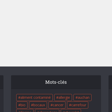
Mots-clés
aliment contaminé
allergie
auchan
bio
bocaux
cancer
carrefour