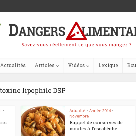
Actualités
Articles
Vidéos
Lexique
Bou
 toxine lipophile DSP
i
Actualité
Année 2014
•
•
•
Novembre
ans
Rappel de conserves de
moules à l’escabèche