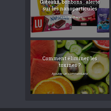
Gâteaux, bonbons : alerte
sur les nanoparticules
21 commentaires
Comment éliminer les
toxines ?
Ajouter un commentaire