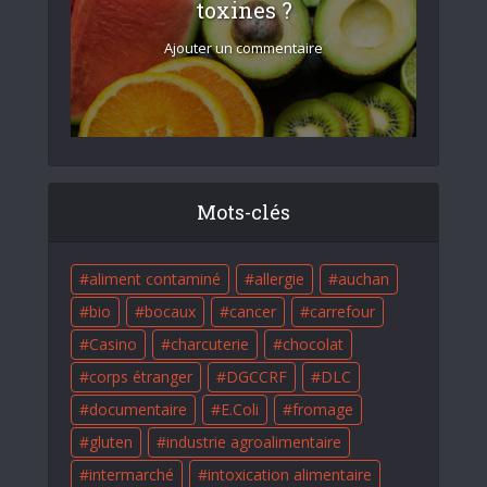
toxines ?
Ajouter un commentaire
Mots-clés
aliment contaminé
allergie
auchan
bio
bocaux
cancer
carrefour
Casino
charcuterie
chocolat
corps étranger
DGCCRF
DLC
documentaire
E.Coli
fromage
gluten
industrie agroalimentaire
intermarché
intoxication alimentaire