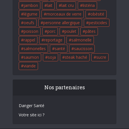
jambon
lait
lait cru
listéria
légume
morceaux de verre
obésité
oeufs
personne allergique
pesticides
poisson
porc
poulet
pâtes
rappel
reportage
salmonelle
salmonelles
santé
saucisson
saumon
soja
steak haché
sucre
viande
Nos partenaires
Danger Santé
Votre site ici ?