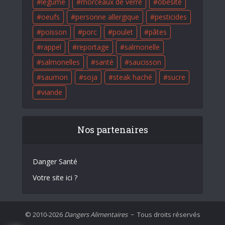
légume
morceaux de verre
obésité
oeufs
personne allergique
pesticides
poisson
porc
poulet
pâtes
rappel
reportage
salmonelle
salmonelles
santé
saucisson
saumon
soja
steak haché
sucre
viande
Nos partenaires
Danger Santé
Votre site ici ?
© 2010-2026
Dangers Alimentaires
Tous droits réservés
–