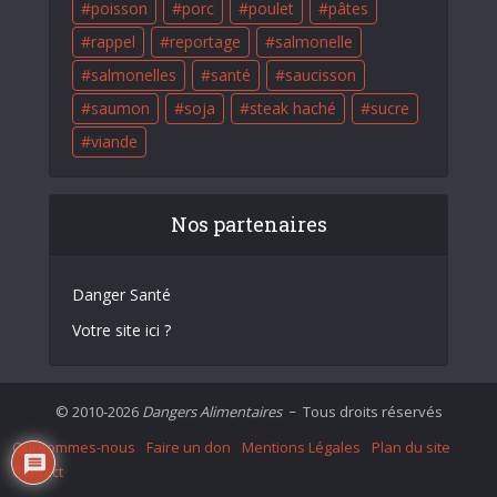
poisson
porc
poulet
pâtes
rappel
reportage
salmonelle
salmonelles
santé
saucisson
saumon
soja
steak haché
sucre
viande
Nos partenaires
Danger Santé
Votre site ici ?
© 2010-2026
Dangers Alimentaires
Tous droits réservés
–
Qui sommes-nous
Faire un don
Mentions Légales
Plan du site
Contact