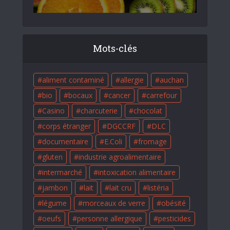
Mots-clés
aliment contaminé
allergie
auchan
bio
bocaux
cancer
carrefour
Casino
charcuterie
chocolat
corps étranger
DGCCRF
DLC
documentaire
E.Coli
fromage
gluten
industrie agroalimentaire
intermarché
intoxication alimentaire
jambon
lait
lait cru
listéria
légume
morceaux de verre
obésité
oeufs
personne allergique
pesticides