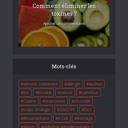
Comment éliminer les
toxines ?
Ajouter un commentaire
Mots-clés
aliment contaminé
allergie
auchan
bio
bocaux
cancer
carrefour
Casino
charcuterie
chocolat
corps étranger
DGCCRF
DLC
documentaire
E.Coli
fromage
gluten
industrie agroalimentaire