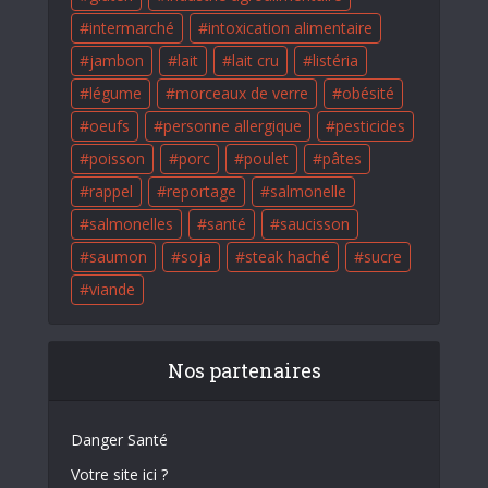
intermarché
intoxication alimentaire
jambon
lait
lait cru
listéria
légume
morceaux de verre
obésité
oeufs
personne allergique
pesticides
poisson
porc
poulet
pâtes
rappel
reportage
salmonelle
salmonelles
santé
saucisson
saumon
soja
steak haché
sucre
viande
Nos partenaires
Danger Santé
Votre site ici ?