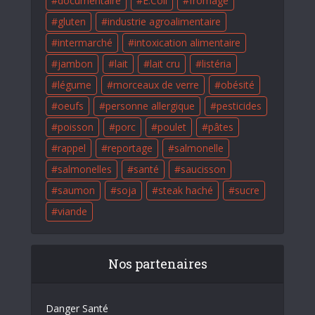
documentaire
E.Coli
fromage
gluten
industrie agroalimentaire
intermarché
intoxication alimentaire
jambon
lait
lait cru
listéria
légume
morceaux de verre
obésité
oeufs
personne allergique
pesticides
poisson
porc
poulet
pâtes
rappel
reportage
salmonelle
salmonelles
santé
saucisson
saumon
soja
steak haché
sucre
viande
Nos partenaires
Danger Santé