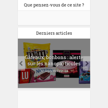
Que pensez-vous de ce site ?
Derniers articles
er
Gâteaux, bonbons : alerte
Com
 la
sur les nanoparticules
?
30 septembre 2024