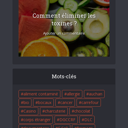
Comment éliminer les
toxines ?
Ajouter un commentaire
Mots-clés
aliment contaminé
allergie
auchan
bio
bocaux
cancer
carrefour
Casino
charcuterie
chocolat
corps étranger
DGCCRF
DLC