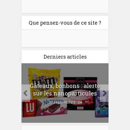
Que pensez-vous de ce site ?
Derniers articles
er
Gâteaux, bonbons : alerte
Com
 la
sur les nanoparticules
?
30 septembre 2024