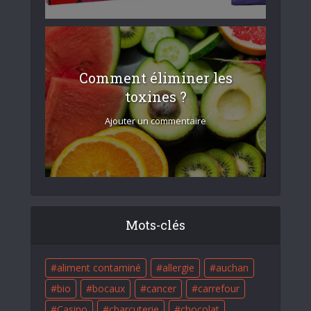
Comment éliminer les
toxines ?
Ajouter un commentaire
Mots-clés
aliment contaminé
allergie
auchan
bio
bocaux
cancer
carrefour
Casino
charcuterie
chocolat