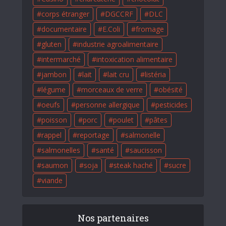
corps étranger
DGCCRF
DLC
documentaire
E.Coli
fromage
gluten
industrie agroalimentaire
intermarché
intoxication alimentaire
jambon
lait
lait cru
listéria
légume
morceaux de verre
obésité
oeufs
personne allergique
pesticides
poisson
porc
poulet
pâtes
rappel
reportage
salmonelle
salmonelles
santé
saucisson
saumon
soja
steak haché
sucre
viande
Nos partenaires