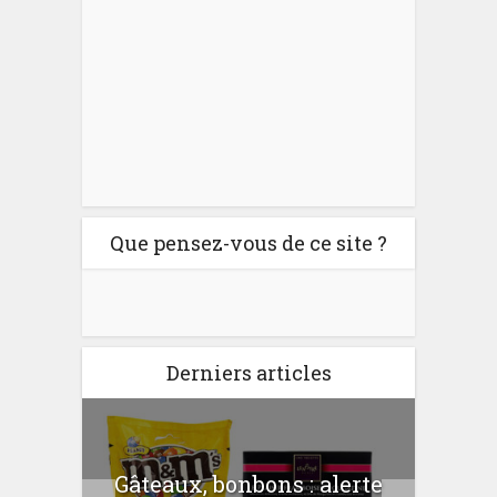
Que pensez-vous de ce site ?
Derniers articles
er
Gâteaux, bonbons : alerte
Com