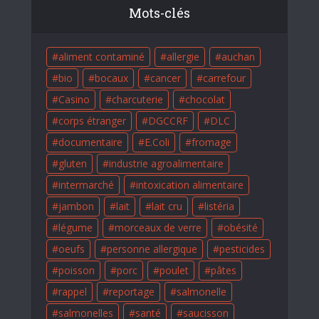
Mots-clés
aliment contaminé
allergie
auchan
bio
bocaux
cancer
carrefour
Casino
charcuterie
chocolat
corps étranger
DGCCRF
DLC
documentaire
E.Coli
fromage
gluten
industrie agroalimentaire
intermarché
intoxication alimentaire
jambon
lait
lait cru
listéria
légume
morceaux de verre
obésité
oeufs
personne allergique
pesticides
poisson
porc
poulet
pâtes
rappel
reportage
salmonelle
salmonelles
santé
saucisson