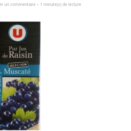
er un commentaire
1 minute(s) de lecture
Comment manger
astique, pas si
sainement pendant l
antastique !
pause déjeuner ?