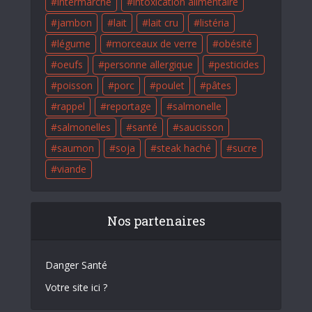
intermarché
intoxication alimentaire
jambon
lait
lait cru
listéria
légume
morceaux de verre
obésité
oeufs
personne allergique
pesticides
poisson
porc
poulet
pâtes
rappel
reportage
salmonelle
salmonelles
santé
saucisson
saumon
soja
steak haché
sucre
viande
Nos partenaires
Danger Santé
Votre site ici ?