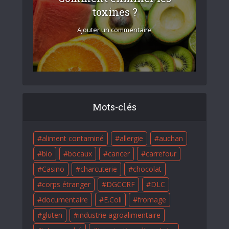
toxines ?
Ajouter un commentaire
Mots-clés
aliment contaminé
allergie
auchan
bio
bocaux
cancer
carrefour
Casino
charcuterie
chocolat
corps étranger
DGCCRF
DLC
documentaire
E.Coli
fromage
gluten
industrie agroalimentaire