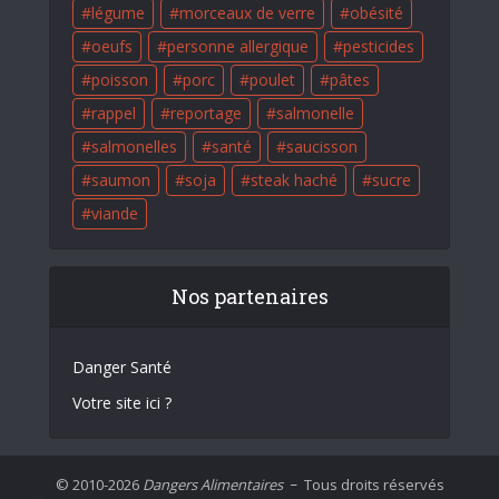
légume
morceaux de verre
obésité
oeufs
personne allergique
pesticides
poisson
porc
poulet
pâtes
rappel
reportage
salmonelle
salmonelles
santé
saucisson
saumon
soja
steak haché
sucre
viande
Nos partenaires
Danger Santé
Votre site ici ?
© 2010-2026
Dangers Alimentaires
Tous droits réservés
–