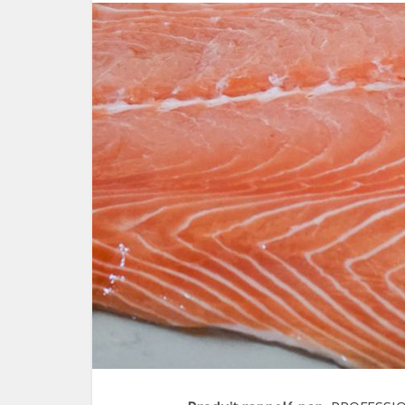
Le pl
f