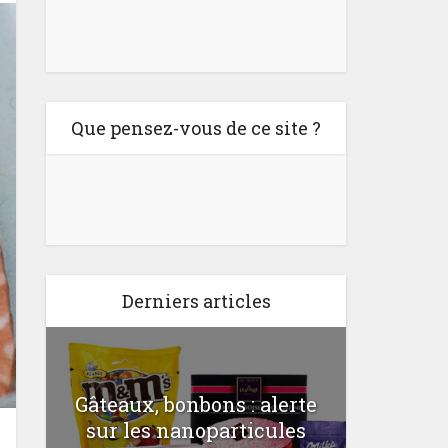
Que pensez-vous de ce site ?
Derniers articles
Gâteaux, bonbons : alerte
Comme
a
sur les nanoparticules