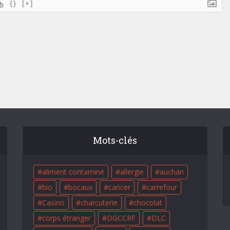
{}
[+]
Mots-clés
aliment contaminé
allergie
auchan
bio
bocaux
cancer
carrefour
Casino
charcuterie
chocolat
corps étranger
DGCCRF
DLC