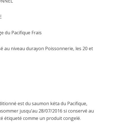
IONNEL
2 octobre 2023
21 octobre 2020
E
e du Pacifique Frais
sé au niveau durayon Poissonnerie, les 20 et
ditionné est du saumon kéta du Pacifique,
onsommer jusqu’au 28/07/2016 si conservé au
été étiqueté comme un produit congelé.