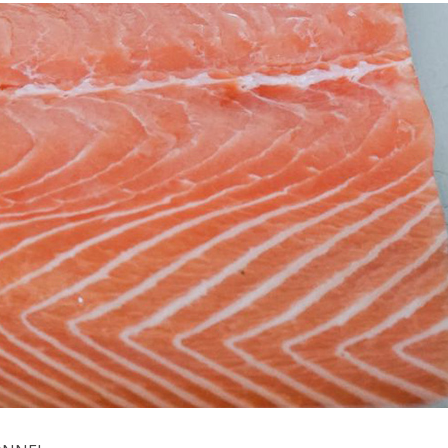
Comment manger
astique, pas si
sainement pendant l
antastique !
pause déjeuner ?