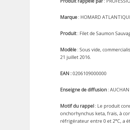
Produit rappelé par
: PROFESS
Marque
: HOMARD ATLANTIQU
Produit
: Filet de Saumon Sauvag
Modèle
: Sous vide, commerciali
21 juillet 2016.
EAN :
0206109000000
Enseigne de diffusion
: AUCHAN
Motif du rappel
: Le produit con
onchorhynchus keta, frais, à c
réfrigérateur entre 0 et 2°C, a 