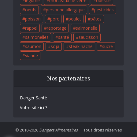
légume
morceaux de verre
obésité
oeufs
personne allergique
pesticides
poisson
porc
poulet
pâtes
rappel
reportage
salmonelle
salmonelles
santé
saucisson
saumon
soja
steak haché
sucre
viande
Nos partenaires
Danger Santé
Votre site ici ?
© 2010-2026
Dangers Alimentaires
Tous droits réservés
–