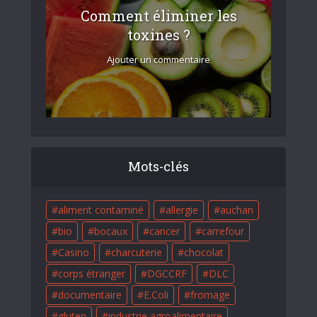
Comment éliminer les
toxines ?
Ajouter un commentaire
Mots-clés
aliment contaminé
allergie
auchan
bio
bocaux
cancer
carrefour
Casino
charcuterie
chocolat
corps étranger
DGCCRF
DLC
documentaire
E.Coli
fromage
gluten
industrie agroalimentaire