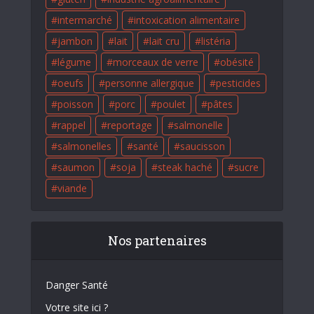
intermarché
intoxication alimentaire
jambon
lait
lait cru
listéria
légume
morceaux de verre
obésité
oeufs
personne allergique
pesticides
poisson
porc
poulet
pâtes
rappel
reportage
salmonelle
salmonelles
santé
saucisson
saumon
soja
steak haché
sucre
viande
Nos partenaires
Danger Santé
Votre site ici ?