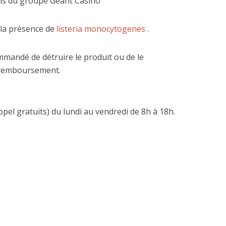
s du groupe Géant Casino
la présence de
listeria monocytogenes
.
mmandé de détruire le produit ou de le
 remboursement.
appel gratuits) du lundi au vendredi de 8h à 18h.