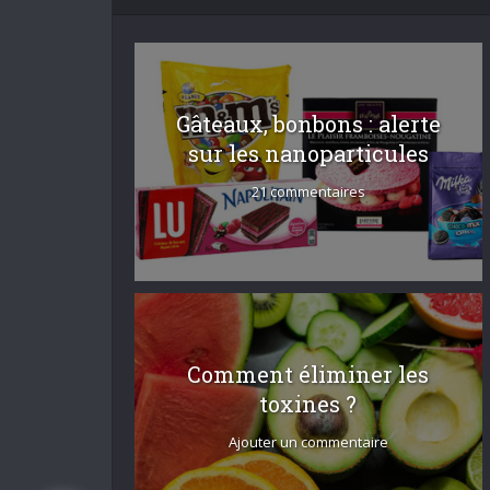
Gâteaux, bonbons : alerte
sur les nanoparticules
21 commentaires
Comment éliminer les
toxines ?
Ajouter un commentaire