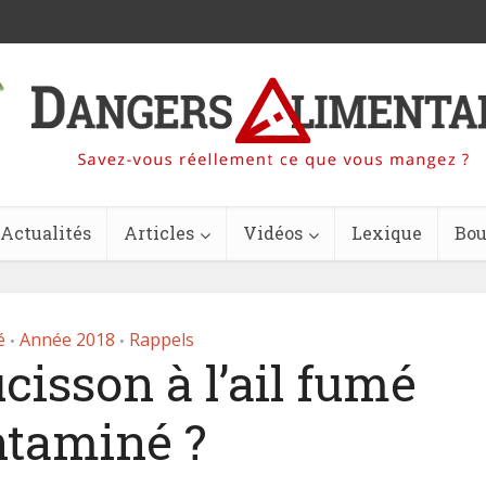
Actualités
Articles
Vidéos
Lexique
Bou
é
Année 2018
Rappels
•
•
ucisson à l’ail fumé
taminé ?