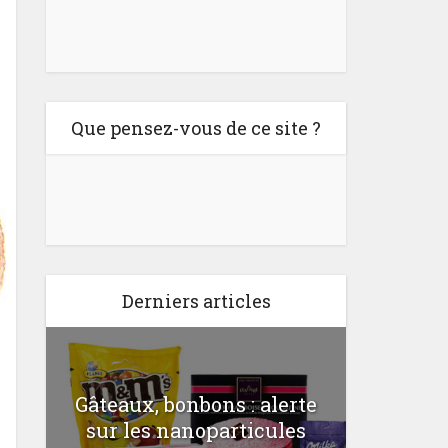
Que pensez-vous de ce site ?
Derniers articles
Gâteaux, bonbons : alerte
Comme
a
sur les nanoparticules