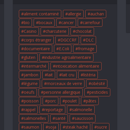
aliment contaminé
allergie
auchan
bio
bocaux
cancer
carrefour
Casino
charcuterie
chocolat
corps étranger
DGCCRF
DLC
documentaire
E.Coli
fromage
gluten
industrie agroalimentaire
intermarché
intoxication alimentaire
jambon
lait
lait cru
listéria
légume
morceaux de verre
obésité
oeufs
personne allergique
pesticides
poisson
porc
poulet
pâtes
rappel
reportage
salmonelle
salmonelles
santé
saucisson
saumon
soja
steak haché
sucre