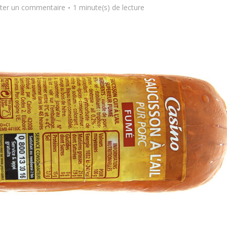
ter un commentaire
1 minute(s) de lecture
Comment manger
astique, pas si
sainement pendant l
antastique !
pause déjeuner ?