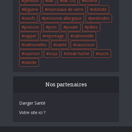
jambon
lait
lait cru
listéria
légume
morceaux de verre
obésité
oeufs
personne allergique
pesticides
poisson
porc
poulet
pâtes
rappel
reportage
salmonelle
salmonelles
santé
saucisson
saumon
soja
steak haché
sucre
viande
Nos partenaires
Danger Santé
Votre site ici ?