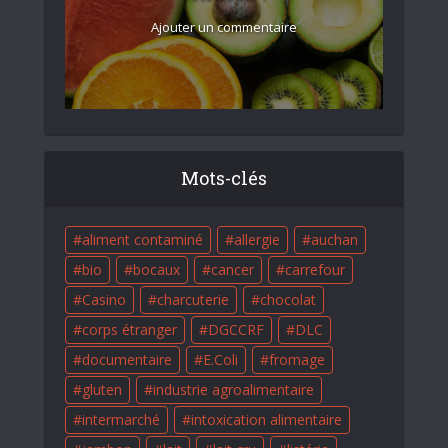
Ajouter un commentaire
Mots-clés
aliment contaminé
allergie
auchan
bio
bocaux
cancer
carrefour
Casino
charcuterie
chocolat
corps étranger
DGCCRF
DLC
documentaire
E.Coli
fromage
gluten
industrie agroalimentaire
intermarché
intoxication alimentaire