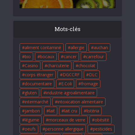
Mots-clés
aliment contaminé
allergie
auchan
bio
bocaux
cancer
carrefour
Casino
charcuterie
chocolat
corps étranger
DGCCRF
DLC
documentaire
E.Coli
fromage
gluten
industrie agroalimentaire
intermarché
intoxication alimentaire
jambon
lait
lait cru
listéria
légume
morceaux de verre
obésité
oeufs
personne allergique
pesticides