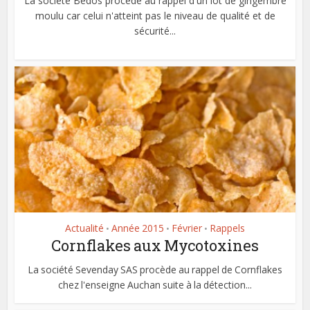
La société Bedos procède au rappel d'un lot de gingembre
moulu car celui n'atteint pas le niveau de qualité et de
sécurité...
Actualité
Année 2015
Février
Rappels
•
•
•
Cornflakes aux Mycotoxines
La société Sevenday SAS procède au rappel de Cornflakes
chez l'enseigne Auchan suite à la détection...