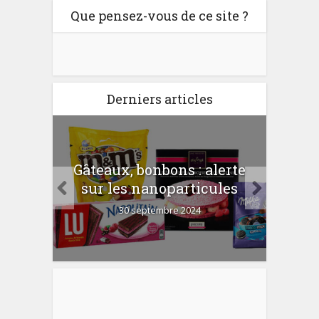
Que pensez-vous de ce site ?
Derniers articles
er
Gâteaux, bonbons : alerte
Com
 la
sur les nanoparticules
?
30 septembre 2024