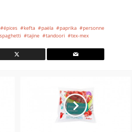
épices
kefta
paëla
paprika
personne
spaghetti
tajine
tandoori
tex-mex