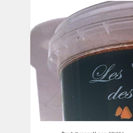
Le pl
f