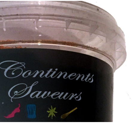
Comment manger
astique, pas si
sainement pendant l
antastique !
pause déjeuner ?