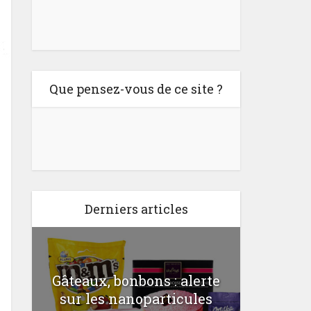
Que pensez-vous de ce site ?
Derniers articles
Gâteaux, bonbons : alerte
Comme
a
sur les nanoparticules