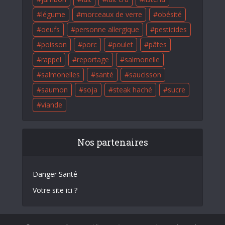
légume
morceaux de verre
obésité
oeufs
personne allergique
pesticides
poisson
porc
poulet
pâtes
rappel
reportage
salmonelle
salmonelles
santé
saucisson
saumon
soja
steak haché
sucre
viande
Nos partenaires
Danger Santé
Votre site ici ?