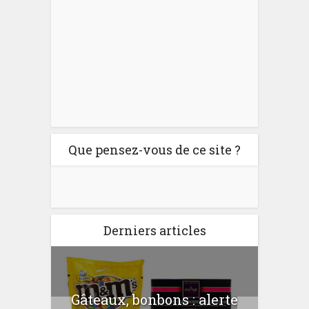
Que pensez-vous de ce site ?
Derniers articles
er
Gâteaux, bonbons : alerte
Com
 la