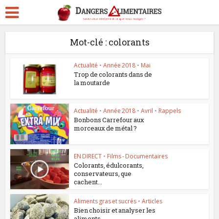
Mot-clé : colorants
Actualité
•
Année 2018
•
Mai
Trop de colorants dans de
la moutarde
Actualité
•
Année 2018
•
Avril
•
Rappels
Bonbons Carrefour aux
morceaux de métal ?
EN DIRECT
•
Films - Documentaires
Colorants, édulcorants,
conservateurs, que
cachent...
Aliments gras et sucrés
•
Articles
Bien choisir et analyser les
aliments