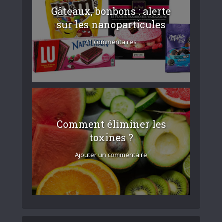
Gâteaux, bonbons : alerte
sur les nanoparticules
21 commentaires
Comment éliminer les
toxines ?
Ajouter un commentaire