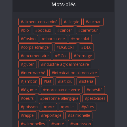
Mots-clés
aliment contaminé
allergie
auchan
bio
bocaux
cancer
carrefour
Casino
charcuterie
chocolat
corps étranger
DGCCRF
DLC
documentaire
E.Coli
fromage
gluten
industrie agroalimentaire
intermarché
intoxication alimentaire
jambon
lait
lait cru
listéria
légume
morceaux de verre
obésité
oeufs
personne allergique
pesticides
poisson
porc
poulet
pâtes
rappel
reportage
salmonelle
salmonelles
santé
saucisson