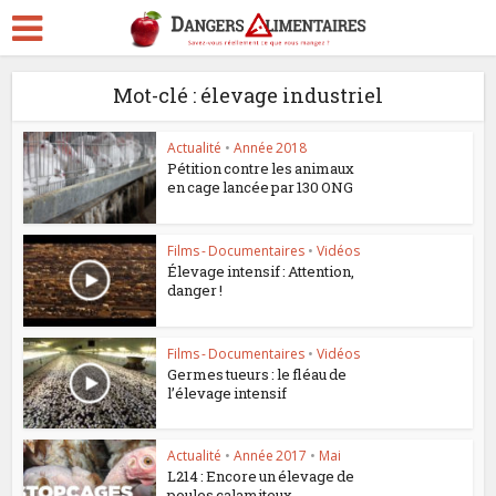
Mot-clé : élevage industriel
Actualité
•
Année 2018
Pétition contre les animaux
en cage lancée par 130 ONG
Films - Documentaires
•
Vidéos
Élevage intensif : Attention,
danger !
Films - Documentaires
•
Vidéos
Germes tueurs : le fléau de
l’élevage intensif
Actualité
•
Année 2017
•
Mai
L214 : Encore un élevage de
poules calamiteux