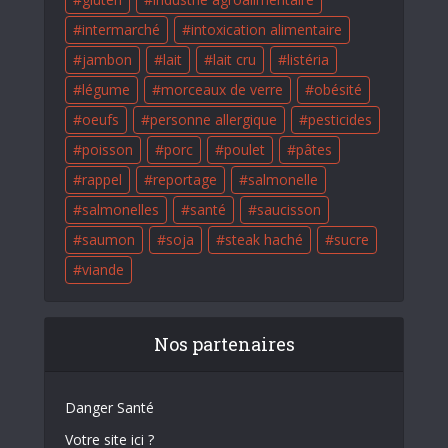
intermarché
intoxication alimentaire
jambon
lait
lait cru
listéria
légume
morceaux de verre
obésité
oeufs
personne allergique
pesticides
poisson
porc
poulet
pâtes
rappel
reportage
salmonelle
salmonelles
santé
saucisson
saumon
soja
steak haché
sucre
viande
Nos partenaires
Danger Santé
Votre site ici ?