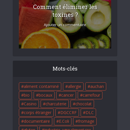
Comment éliminer les
toxines ?
Ajouter un commentaire
Mots-clés
aliment contaminé
allergie
auchan
bio
bocaux
cancer
carrefour
Casino
charcuterie
chocolat
corps étranger
DGCCRF
DLC
documentaire
E.Coli
fromage
gluten
industrie agroalimentaire